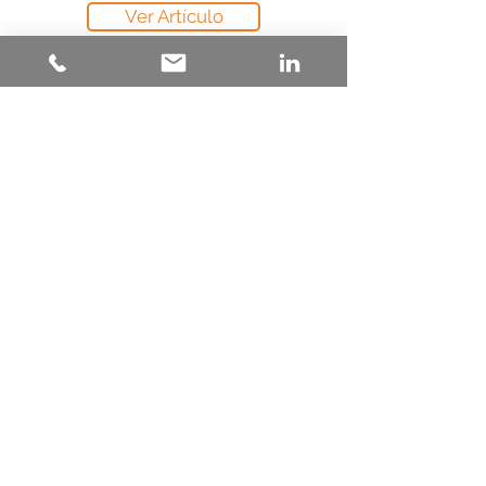
Ver Artículo
Arruinando la productividad un
ANS a la vez
El concepto de ANS refuerza la mentalidad
de trabajo por silos, detiene el flujo continuo
y deteriora de manera grave la experiencia
del cliente.
Ver Artículo