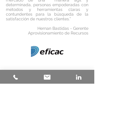
mercado de una manera ágil y
determinada, personas empoderadas con
métodos y herramientas claras y
contundentes para la búsqueda de la
satisfacción de nuestros clientes.”
Hernan Bastidas - Gerente
Aprovisionamiento de Recursos
"En Positiva nos sentimos gratamente
complacidos y agradecidos con
los resultados alcanzados por el Proyecto
de Excelencia Operacional, liderado por la
firma REWIRE, que ha sido nuestra mejor
aliada en el proceso de transformación y
cambio emprendido en la Compañía.
Las metas logradas han superado
ampliamente las expectativas que
teníamos. Luego de dos meses de intenso
trabajo y con la asesoría del equipo
consultor de REWIRE, y su líder Carlos